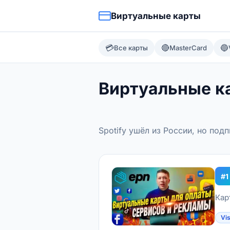
Виртуальные карты
💳
🔴
🔵
Все карты
MasterCard
Виртуальные ка
Spotify ушёл из России, но по
#1
Кар
Vi