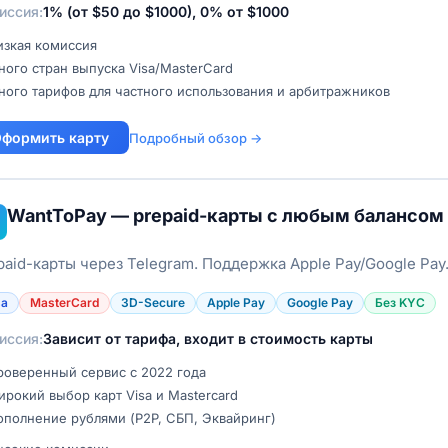
иссия:
1% (от $50 до $1000), 0% от $1000
изкая комиссия
ого стран выпуска Visa/MasterCard
ого тарифов для частного использования и арбитражников
формить карту
Подробный обзор →
WantToPay — prepaid-карты с любым балансом
paid-карты через Telegram. Поддержка Apple Pay/Google Pay.
sa
MasterCard
3D-Secure
Apple Pay
Google Pay
Без KYC
иссия:
Зависит от тарифа, входит в стоимость карты
роверенный сервис с 2022 года
рокий выбор карт Visa и Mastercard
ополнение рублями (P2P, СБП, Эквайринг)