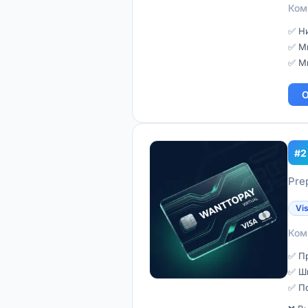
Ком
✅ Н
✅ Мн
✅ Мн
О
#2
Pre
Vi
Ком
✅ П
✅ Ши
✅ П