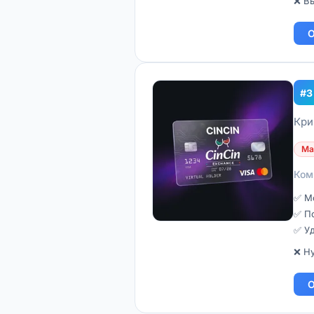
❌ В
О
#3
Кри
Ma
Ком
✅ М
✅ По
✅ У
❌ Ну
О