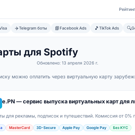
Рейтин
✈️
📘
🎵
🔍
Visa
Telegram боты
Facebook Ads
TikTok Ads
G
рты для Spotify
Обновлено:
13 апреля 2026 г.
дписку можно оплатить через виртуальную карту зарубеж
e.PN — сервис выпуска виртуальных карт для 
ты для рекламы, подписок и путешествий. Комиссия от 0% 
sa
MasterCard
3D-Secure
Apple Pay
Google Pay
Без KYC