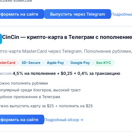
ысокие комиссии
формить на сайте
Выпустить через Telegram
Подробный
CinCin — крипто-карта в Телеграм с пополнени
пто-карта MasterCard через Telegram. Пополнение рублями
sterCard
3D-Secure
Apple Pay
Google Pay
Без KYC
иссия:
4,5% на пополнение + $0,25 + 0,4% за транзакцию
ожно пополнять рублями
пулярный среди блогеров, высокий траст
добное приложение в Телеграм
жно выпустить карту за $25 + пополнить на $25
формить на сайте
Подробный обзор →