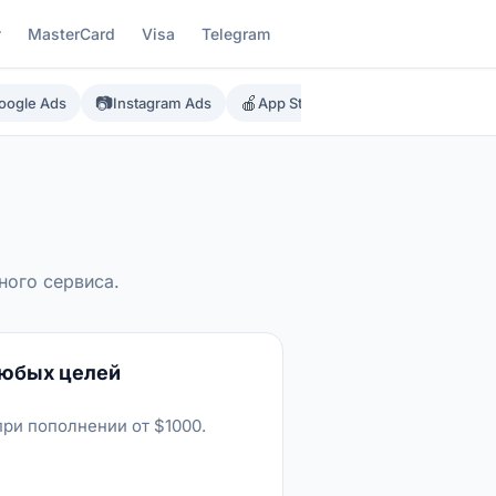
г
MasterCard
Visa
Telegram
📷
🍎
▶️

oogle Ads
Instagram Ads
App Store
Google Play
ного сервиса.
любых целей
при пополнении от $1000.