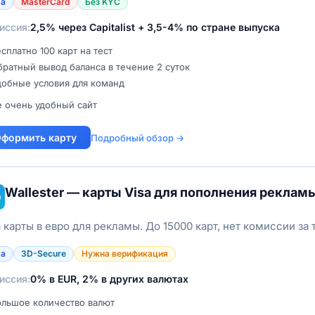
sa
MasterCard
Без KYC
иссия:
2,5% через Capitalist + 3,5-4% по стране выпуска
сплатно 100 карт на тест
ратный вывод баланса в течение 2 суток
добные условия для команд
е очень удобный сайт
формить карту
Подробный обзор →
Wallester — карты Visa для пополнения реклам
0
a карты в евро для рекламы. До 15000 карт, нет комиссии за 
sa
3D-Secure
Нужна верификация
иссия:
0% в EUR, 2% в других валютах
ольшое количество валют