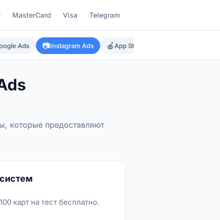
г
MasterCard
Visa
Telegram
📷
🍎
▶️

oogle Ads
Instagram Ads
App Store
Google Play
Ads
сы, которые предоставляют
 систем
100 карт на тест бесплатно.