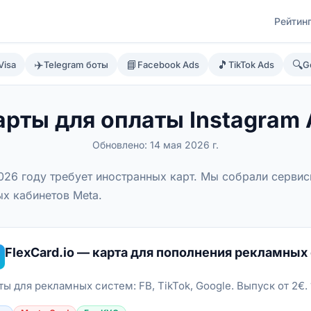
Рейтин
✈️
📘
🎵
🔍
Visa
Telegram боты
Facebook Ads
TikTok Ads
G
рты для оплаты Instagram 
Обновлено:
14 мая 2026 г.
2026 году требует иностранных карт. Мы собрали серви
х кабинетов Meta.
FlexCard.io — карта для пополнения рекламных
ты для рекламных систем: FB, TikTok, Google. Выпуск от 2€. 