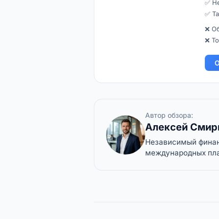
✅ Не
✅ Т
❌ О
❌ То
О
Автор обзора:
Алексей Смир
Независимый финанс
международных пла