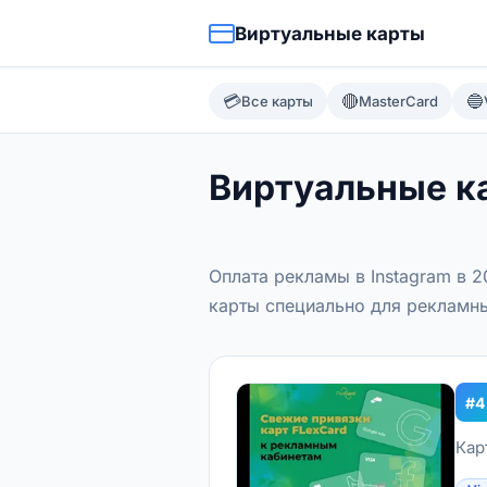
Виртуальные карты
💳
🔴
🔵
Все карты
MasterCard
Виртуальные ка
Оплата рекламы в Instagram в 
карты специально для рекламны
#4
Кар