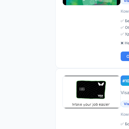
Vi
Ком
✅ Бе
✅ Об
✅ У
❌ Н
О
#1
Vis
Vi
Ком
✅ Б